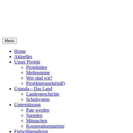
Springe
Menü
zum
Inhalt
Home
Aktuelles
Unser Projekt
Projektidee
Meilensteine
Wer sind wir?
Projektprospekt(pdf)
Uganda – Das Land
Landesgeschichte
Schulsystem
Unterstützung
Pate werden
Spenden
Mitmachen
Kooperationspartner
Freiwilligendienst