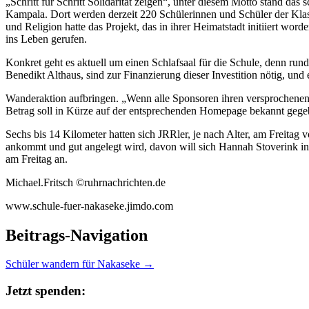
„Schritt für Schritt Solidarität zeigen“, unter diesem Motto stand 
Kampala. Dort werden derzeit 220 Schülerinnen und Schüler der Klas
und Religion hatte das Projekt, das in ihrer Heimatstadt initiiert w
ins Leben gerufen.
Konkret geht es aktuell um einen Schlafsaal für die Schule, denn ru
Benedikt Althaus, sind zur Finanzierung dieser Investition nötig, und 
Wanderaktion aufbringen. „Wenn alle Sponsoren ihren versprochenen 
Betrag soll in Kürze auf der entsprechenden Homepage bekannt geg
Sechs bis 14 Kilometer hatten sich JRRler, je nach Alter, am Freitag 
ankommt und gut angelegt wird, davon will sich Hannah Stoverink in K
am Freitag an.
Michael.Fritsch ©ruhrnachrichten.de
www.schule-fuer-nakaseke.jimdo.com
Beitrags-Navigation
Schüler wandern für Nakaseke
→
Jetzt spenden: