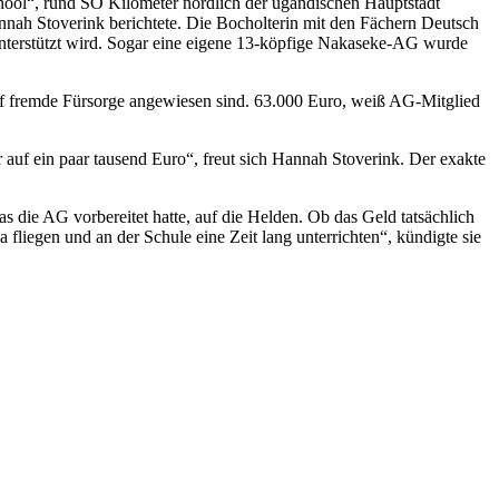
chool“, rund SO Kilometer nördlich der ugandischen Hauptstadt
nnah Stoverink berichtete. Die Bocholterin mit den Fächern Deutsch
g unterstützt wird. Sogar eine eigene 13-köpfige Nakaseke-AG wurde
 auf fremde Fürsorge angewiesen sind. 63.000 Euro, weiß AG-Mitglied
uf ein paar tausend Euro“, freut sich Hannah Stoverink. Der exakte
as die AG vorbereitet hatte, auf die Helden. Ob das Geld tatsächlich
iegen und an der Schule eine Zeit lang unter­richten“, kündigte sie