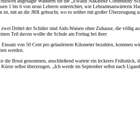
das schulweit angesagte Wandern für die „Ewaldi Nakaseke Community S
sen 1 bis 6 von neun Lehrern unterrichtet, wie Lehramtsanwärterin Ha
orden ist, mit an die JRR gebracht, wo es seither mit großer Überzeugun
nd zwei Drittel der Schüler sind Aids-Waisen ohne Zuhause, die völlig
einen Teil davon wollte die Schule am Freitag bei ihrer
Einsatz von 50 Cent pro gelaufenem Kilometer bezahlen, kommen wir a
eben werden.
vor die Brust genommen, anschließend wartete ein leckeres Frühstück, d
ürze selbst überzeugen. „Ich werde im September selbst nach Uganda fl