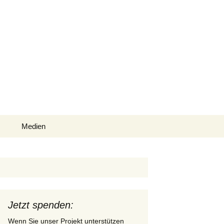
Suche
Medien
nach:
Presseberichte
Videos
Bilder
Jetzt spenden:
Oktober
Wenn Sie unser Projekt unterstützen