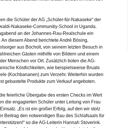
blog der aktuelle
Volontäre (extern
zen die Schüler der AG „Schüler-für-Nakaseke“ der
Erfahrungsberich
waldi-Nakaseke-Communitiy-School in Uganda.
agabend an der Johannes-Rau-Realschule ein
t. An diesem Abend berichtete André Bösing,
sorger aus Bocholt, von seinem letzten Besuch in
hlreichen Gästen mithilfe von Bildern und einem
 der Menschen vor Ort. Zusätzlich boten die AG-
anische Köstlichkeiten, wie beispielsweise Bruats
ewele (Kochbananen) zum Verzehr. Weiterhin wurden
t gebastelte Produkte zum Verkauf angeboten.
die feierliche Übergabe des ersten Checks im Wert
n die engagierten Schüler unter Leitung von Frau
Einsatz. „Es ist ein großer Erfolg, auf den wir stolz
ter Beitrag den notwendigen Bau des Schlafsaals für
terstützen!“ so die AG-Leiterin Hannah Stoverink.