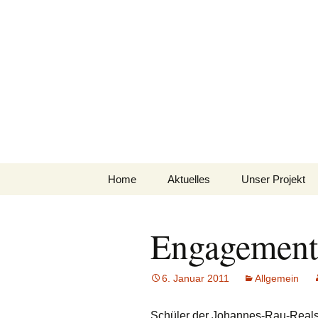
Springe
Home
Aktuelles
Unser Projekt
zum
Inhalt
Projektidee
Engagement 
Meilensteine
Wer sind wir?
6. Januar 2011
Allgemein
Projektprospekt(
Schüler der Johannes-Rau-Realsc