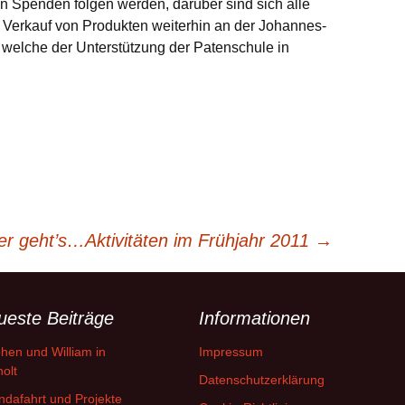
n Spenden folgen werden, darüber sind sich alle
Verkauf von Produkten weiterhin an der Johannes-
 welche der Unterstützung der Patenschule in
er geht’s…Aktivitäten im Frühjahr 2011
→
ueste Beiträge
Informationen
hen und William in
Impressum
olt
Datenschutzerklärung
dafahrt und Projekte