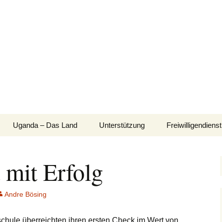
Uganda – Das Land
Unterstützung
Freiwilligendienst
Landesgeschichte
Pate werden
Weltwärts (FSJ)
mit Erfolg
Schulsystem
Spenden
Praktika
Mitmachen
Besucher
Andre Bösing
pdf)
Kooperationspartner
Ugandafahrt im 
hule überreichten ihren ersten Check im Wert von