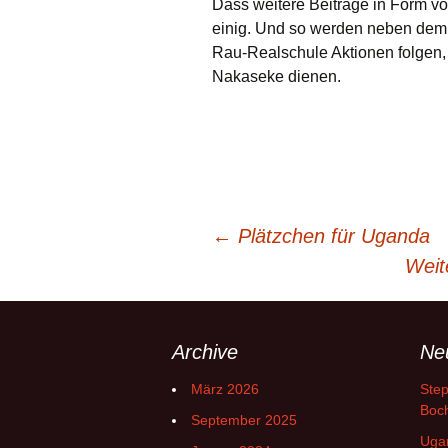
Dass weitere Beiträge in Form vo
einig. Und so werden neben dem 
Rau-Realschule Aktionen folgen,
Nakaseke dienen.
Beitrags-
←
Plätzchen für Uganda
Weit
Navigation
Archive
Ne
März 2026
Step
Boch
September 2025
Ugan