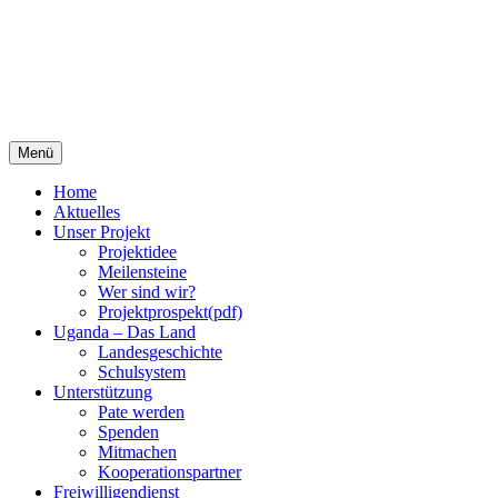
Springe
Menü
zum
Inhalt
Home
Aktuelles
Unser Projekt
Projektidee
Meilensteine
Wer sind wir?
Projektprospekt(pdf)
Uganda – Das Land
Landesgeschichte
Schulsystem
Unterstützung
Pate werden
Spenden
Mitmachen
Kooperationspartner
Freiwilligendienst