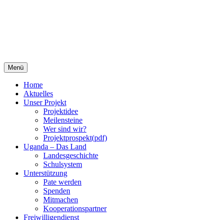
Springe
Menü
zum
Inhalt
Home
Aktuelles
Unser Projekt
Projektidee
Meilensteine
Wer sind wir?
Projektprospekt(pdf)
Uganda – Das Land
Landesgeschichte
Schulsystem
Unterstützung
Pate werden
Spenden
Mitmachen
Kooperationspartner
Freiwilligendienst