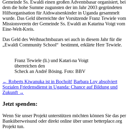
Gemeinde Ss. Ewaldi einen großen Adventsbasar organisiert, bei
dem die hohe Summe zugunsten der im Jahr 2003 gegründeten
Hilfsorganisation für Aidswaisenkinder in Uganda gesammelt
wurde. Das Geld überreichte der Vorsitzende Franz Tewiele vom
Missionsverein der Gemeinde Ss. Ewaldi an Katarina Voigt vom
Eine-Welt-Kreis.
Das Geld des Weihnachtsbazars sei auch in diesem Jahr für die
„Ewaldi Community School“ bestimmt, erklärte Herr Tewiele.
Franz Tewiele (li.) und Katari-na Voigt
überreichen den
Scheck an André Bösing. Foto: BBV
Beitrags-
←
Roberts Kiwanuka ist in Bocholt!
Barbara Loy absolviert
Sozialen Friedensdienst in Uganda: Chance auf Bildung und
Navigation
Zukunft
→
Jetzt spenden:
Wenn Sie unser Projekt unterstützen möchten können Sie das per
Banküberweisund oder direkt online über unser betterplace.org
Projekt tun.